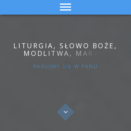
L
I
T
U
R
G
I
A
,
S
Ł
O
W
O
B
O
Ż
E
,
M
O
D
L
I
T
W
A
,
M
A
R
Y
J
A
RADUJMY SIĘ W PANU