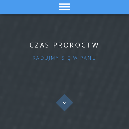
C
Z
A
S
P
R
O
R
O
C
T
W
RADUJMY SIĘ W PANU